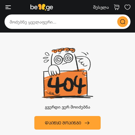
შესვლა
გვერდი ვერ მოიძებნა
ᲓᲐᲘᲬᲧᲔ ᲨᲝᲞᲘᲜᲒᲘ