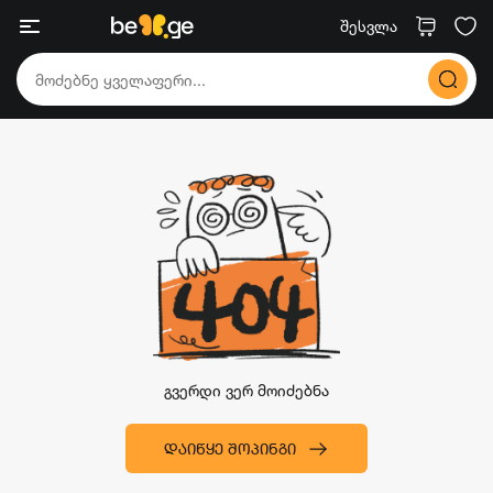
შესვლა
გვერდი ვერ მოიძებნა
ᲓᲐᲘᲬᲧᲔ ᲨᲝᲞᲘᲜᲒᲘ