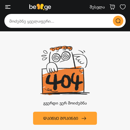
შესვლა
გვერდი ვერ მოიძებნა
ᲓᲐᲘᲬᲧᲔ ᲨᲝᲞᲘᲜᲒᲘ