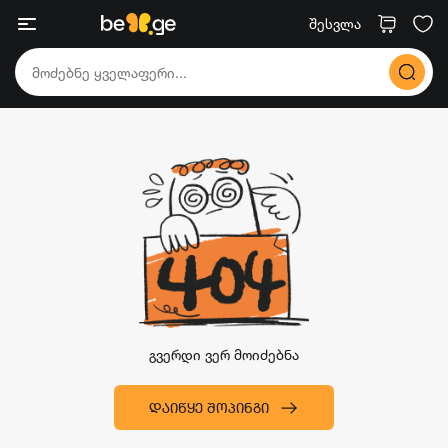
შესვლა
გვერდი ვერ მოიძებნა
ᲓᲐᲘᲬᲧᲔ ᲨᲝᲞᲘᲜᲒᲘ