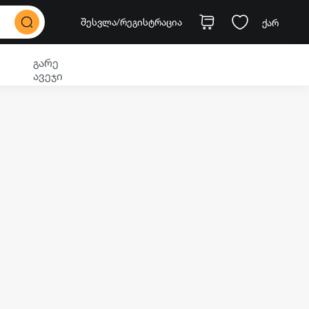
შესვლა
/რეგისტრაცია
ქარ
გარე
ავეჯი