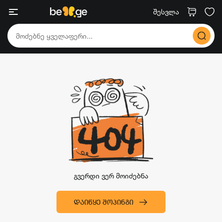
შესვლა
გვერდი ვერ მოიძებნა
ᲓᲐᲘᲬᲧᲔ ᲨᲝᲞᲘᲜᲒᲘ