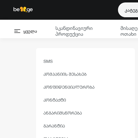
კატე
სკანდინავიური
მისაღე
ყველა
პროდუქცია
ოთახი
SMS
ᲙᲝᲛᲞᲐᲜᲘᲘᲡ ᲨᲔᲡᲐᲮᲔᲑ
ᲙᲝᲜᲤᲘᲓᲔᲜᲪᲘᲐᲚᲣᲠᲝᲑᲐ
ᲙᲝᲜᲢᲐᲥᲢᲘ
ᲐᲜᲒᲐᲠᲘᲨᲡᲬᲝᲠᲔᲑᲐ
ᲒᲐᲠᲐᲜᲢᲘᲐ