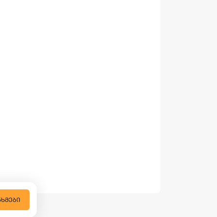
ᲜᲮᲛᲔᲑᲘ