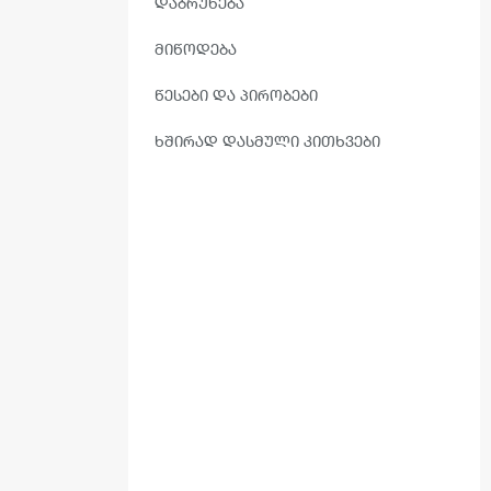
ᲓᲐᲑᲠᲣᲜᲔᲑᲐ
ᲛᲘᲬᲝᲓᲔᲑᲐ
ᲬᲔᲡᲔᲑᲘ ᲓᲐ ᲞᲘᲠᲝᲑᲔᲑᲘ
ᲮᲨᲘᲠᲐᲓ ᲓᲐᲡᲛᲣᲚᲘ ᲙᲘᲗᲮᲕᲔᲑᲘ