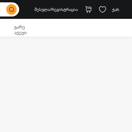
შესვლა
/რეგისტრაცია
ქარ
გარე
ავეჯი