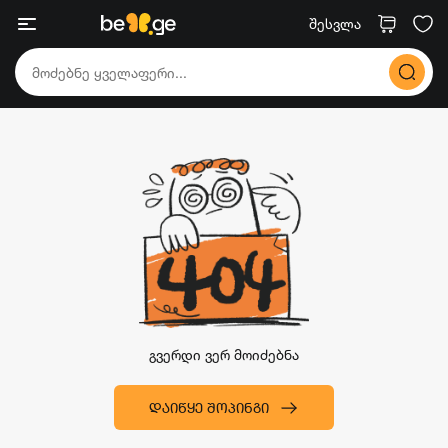
შესვლა
გვერდი ვერ მოიძებნა
ᲓᲐᲘᲬᲧᲔ ᲨᲝᲞᲘᲜᲒᲘ