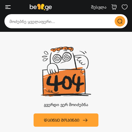
შესვლა
გვერდი ვერ მოიძებნა
ᲓᲐᲘᲬᲧᲔ ᲨᲝᲞᲘᲜᲒᲘ