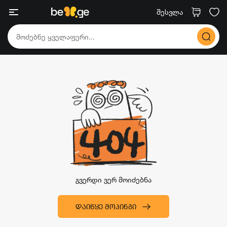
შესვლა
გვერდი ვერ მოიძებნა
ᲓᲐᲘᲬᲧᲔ ᲨᲝᲞᲘᲜᲒᲘ