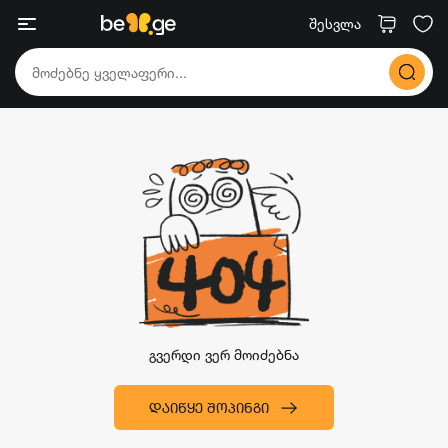
შესვლა
გვერდი ვერ მოიძებნა
ᲓᲐᲘᲬᲧᲔ ᲨᲝᲞᲘᲜᲒᲘ