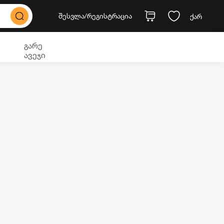
შესვლა
/რეგისტრაცია
ქარ
გარე
ავეჯი