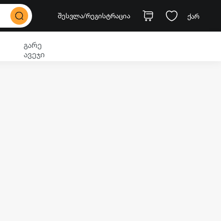
შესვლა
/რეგისტრაცია
ქარ
გარე
ავეჯი