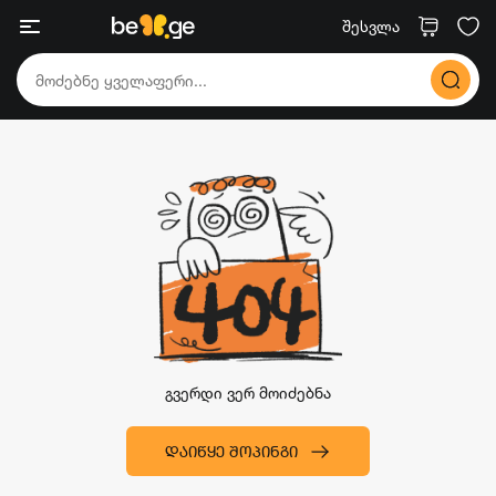
შესვლა
გვერდი ვერ მოიძებნა
ᲓᲐᲘᲬᲧᲔ ᲨᲝᲞᲘᲜᲒᲘ