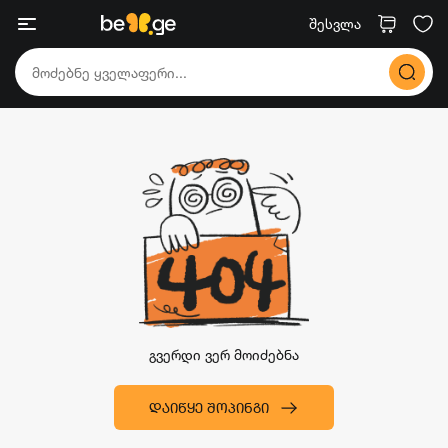
შესვლა
გვერდი ვერ მოიძებნა
ᲓᲐᲘᲬᲧᲔ ᲨᲝᲞᲘᲜᲒᲘ