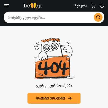
შესვლა
გვერდი ვერ მოიძებნა
ᲓᲐᲘᲬᲧᲔ ᲨᲝᲞᲘᲜᲒᲘ