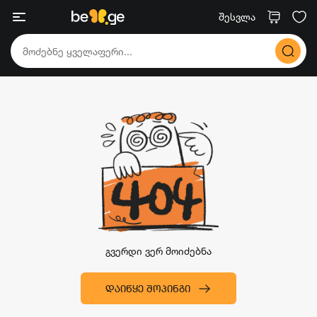
შესვლა
გვერდი ვერ მოიძებნა
ᲓᲐᲘᲬᲧᲔ ᲨᲝᲞᲘᲜᲒᲘ