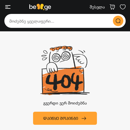
შესვლა
გვერდი ვერ მოიძებნა
ᲓᲐᲘᲬᲧᲔ ᲨᲝᲞᲘᲜᲒᲘ