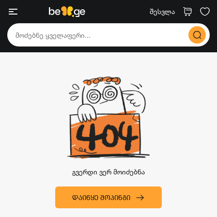
შესვლა
გვერდი ვერ მოიძებნა
ᲓᲐᲘᲬᲧᲔ ᲨᲝᲞᲘᲜᲒᲘ