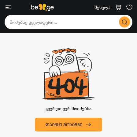
შესვლა
გვერდი ვერ მოიძებნა
ᲓᲐᲘᲬᲧᲔ ᲨᲝᲞᲘᲜᲒᲘ