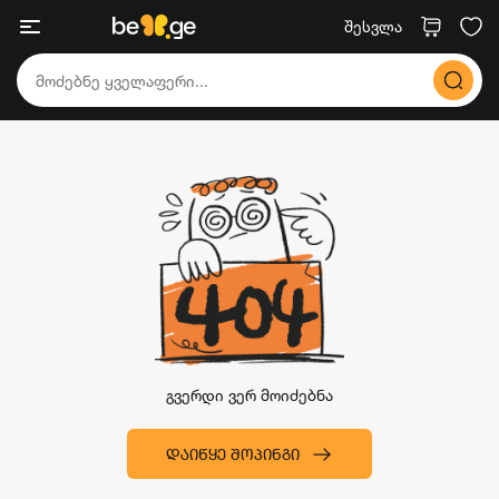
შესვლა
გვერდი ვერ მოიძებნა
ᲓᲐᲘᲬᲧᲔ ᲨᲝᲞᲘᲜᲒᲘ