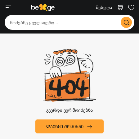
შესვლა
გვერდი ვერ მოიძებნა
ᲓᲐᲘᲬᲧᲔ ᲨᲝᲞᲘᲜᲒᲘ