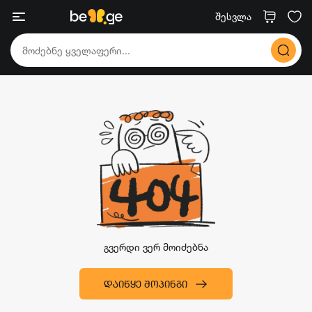
შესვლა
გვერდი ვერ მოიძებნა
ᲓᲐᲘᲬᲧᲔ ᲨᲝᲞᲘᲜᲒᲘ