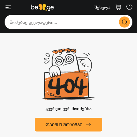
შესვლა
გვერდი ვერ მოიძებნა
ᲓᲐᲘᲬᲧᲔ ᲨᲝᲞᲘᲜᲒᲘ