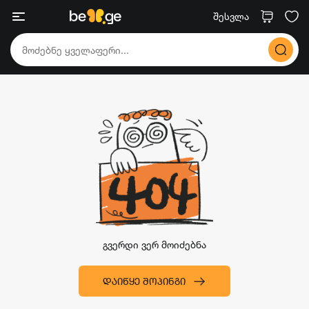
შესვლა
გვერდი ვერ მოიძებნა
ᲓᲐᲘᲬᲧᲔ ᲨᲝᲞᲘᲜᲒᲘ