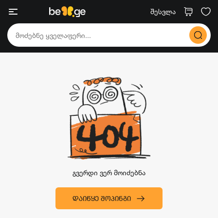
შესვლა
გვერდი ვერ მოიძებნა
ᲓᲐᲘᲬᲧᲔ ᲨᲝᲞᲘᲜᲒᲘ