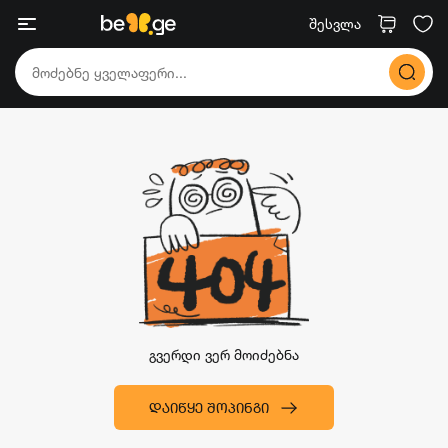
შესვლა
გვერდი ვერ მოიძებნა
ᲓᲐᲘᲬᲧᲔ ᲨᲝᲞᲘᲜᲒᲘ