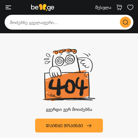
შესვლა
გვერდი ვერ მოიძებნა
ᲓᲐᲘᲬᲧᲔ ᲨᲝᲞᲘᲜᲒᲘ