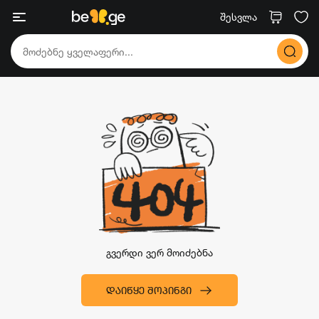
შესვლა
გვერდი ვერ მოიძებნა
ᲓᲐᲘᲬᲧᲔ ᲨᲝᲞᲘᲜᲒᲘ