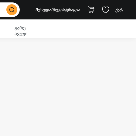
შესვლა
/რეგისტრაცია
ქარ
გარე
ავეჯი