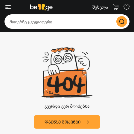
შესვლა
გვერდი ვერ მოიძებნა
ᲓᲐᲘᲬᲧᲔ ᲨᲝᲞᲘᲜᲒᲘ