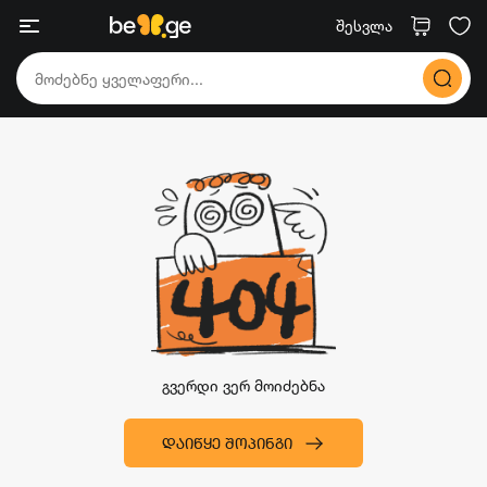
შესვლა
გვერდი ვერ მოიძებნა
ᲓᲐᲘᲬᲧᲔ ᲨᲝᲞᲘᲜᲒᲘ