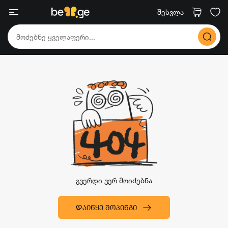
შესვლა
გვერდი ვერ მოიძებნა
ᲓᲐᲘᲬᲧᲔ ᲨᲝᲞᲘᲜᲒᲘ