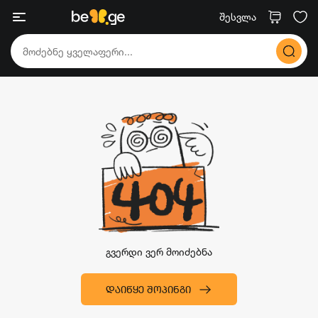
შესვლა
გვერდი ვერ მოიძებნა
ᲓᲐᲘᲬᲧᲔ ᲨᲝᲞᲘᲜᲒᲘ