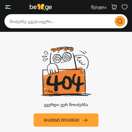
შესვლა
გვერდი ვერ მოიძებნა
ᲓᲐᲘᲬᲧᲔ ᲨᲝᲞᲘᲜᲒᲘ