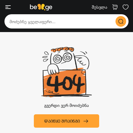
შესვლა
გვერდი ვერ მოიძებნა
ᲓᲐᲘᲬᲧᲔ ᲨᲝᲞᲘᲜᲒᲘ