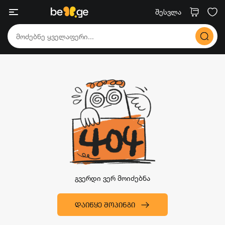
შესვლა
გვერდი ვერ მოიძებნა
ᲓᲐᲘᲬᲧᲔ ᲨᲝᲞᲘᲜᲒᲘ