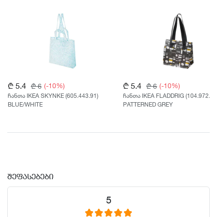
₾ 5.4
₾ 5.4
(-10%)
(-10%)
₾ 6
₾ 6
ჩანთა IKEA SKYNKE (605.443.91)
ჩანთა IKEA FLADDRIG (104.972.12
BLUE/WHITE
PATTERNED GREY
ᲨᲔᲤᲐᲡᲔᲑᲔᲑᲘ
5