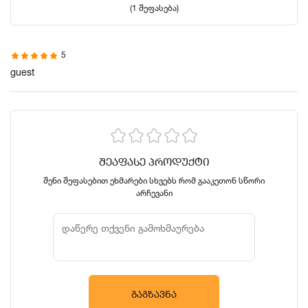
(1 შეფასება)
5
guest
ᲨᲔᲐᲤᲐᲡᲔ ᲞᲠᲝᲓᲣᲥᲢᲘ
შენი შეფასებით ეხმარები სხვებს რომ გააკეთონ სწორი
არჩევანი
ᲒᲐᲒᲖᲐᲕᲜᲐ