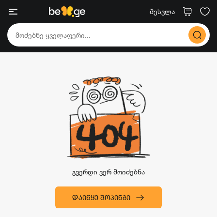
შესვლა
გვერდი ვერ მოიძებნა
ᲓᲐᲘᲬᲧᲔ ᲨᲝᲞᲘᲜᲒᲘ