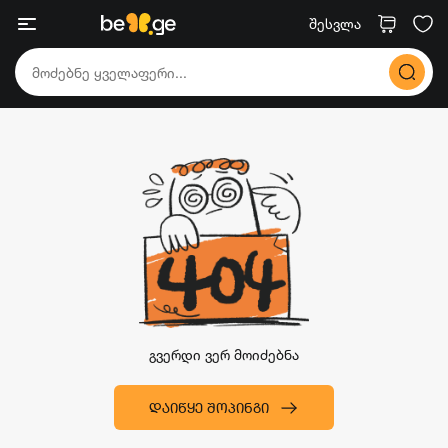
შესვლა
გვერდი ვერ მოიძებნა
ᲓᲐᲘᲬᲧᲔ ᲨᲝᲞᲘᲜᲒᲘ