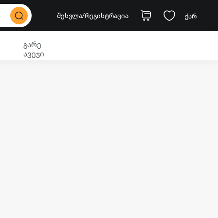
შესვლა
/რეგისტრაცია
ქარ
გარე
ავეჯი