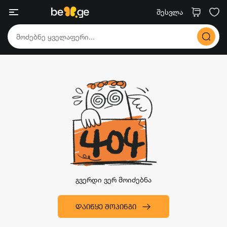
შესვლა
გვერდი ვერ მოიძებნა
ᲓᲐᲘᲬᲧᲔ ᲨᲝᲞᲘᲜᲒᲘ