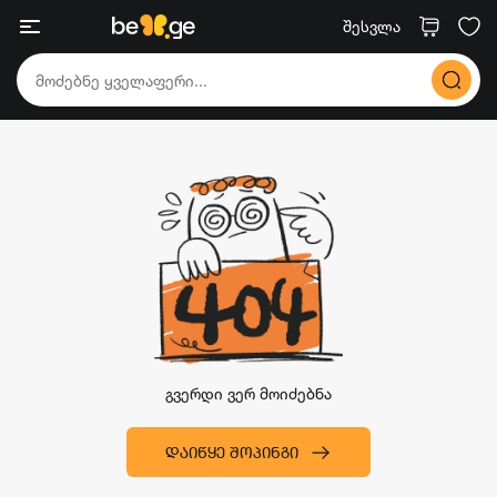
შესვლა
გვერდი ვერ მოიძებნა
ᲓᲐᲘᲬᲧᲔ ᲨᲝᲞᲘᲜᲒᲘ