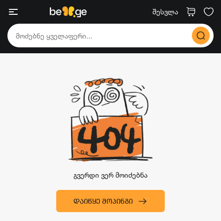
შესვლა
გვერდი ვერ მოიძებნა
ᲓᲐᲘᲬᲧᲔ ᲨᲝᲞᲘᲜᲒᲘ