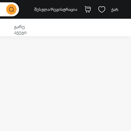
შესვლა
/რეგისტრაცია
ქარ
გარე
ავეჯი