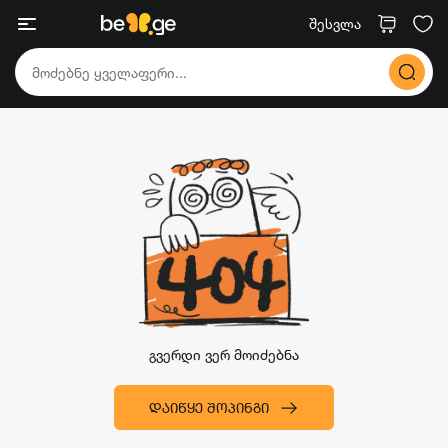
შესვლა
გვერდი ვერ მოიძებნა
ᲓᲐᲘᲬᲧᲔ ᲨᲝᲞᲘᲜᲒᲘ