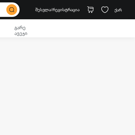
შესვლა
/რეგისტრაცია
ქარ
გარე
ავეჯი