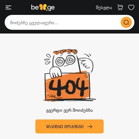
შესვლა
გვერდი ვერ მოიძებნა
ᲓᲐᲘᲬᲧᲔ ᲨᲝᲞᲘᲜᲒᲘ