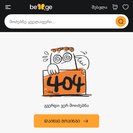
შესვლა
გვერდი ვერ მოიძებნა
ᲓᲐᲘᲬᲧᲔ ᲨᲝᲞᲘᲜᲒᲘ